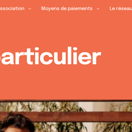
association
Moyens de paiements
Le résea
articulier