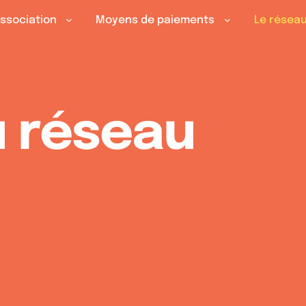
association
Moyens de paiements
Le résea
u réseau